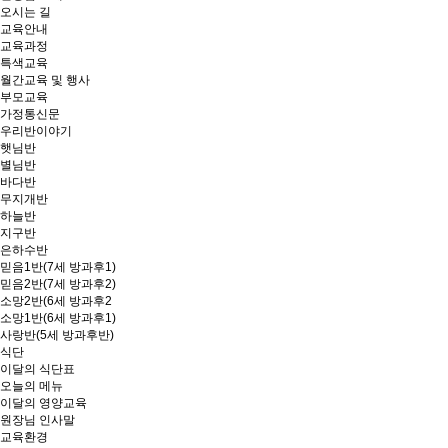
오시는 길
교육안내
교육과정
특색교육
월간교육 및 행사
부모교육
가정통신문
우리반이야기
햇님반
별님반
바다반
무지개반
하늘반
지구반
은하수반
믿음1반(7세 방과후1)
믿음2반(7세 방과후2)
소망2반(6세 방과후2
소망1반(6세 방과후1)
사랑반(5세 방과후반)
식단
이달의 식단표
오늘의 메뉴
이달의 영양교육
원장님 인사말
교육환경