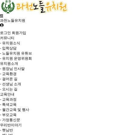
과천노들유치원
로그인
회원가입
커뮤니티
- 유치원소식
- 입학상담
- 노들유치원 유튜브
- 유치원 운영위원회
유치원소개
- 원장님 인사말
- 교육환경
- 걸어온 길
- 선생님 소개
- 오시는 길
교육안내
- 교육과정
- 특색교육
- 월간교육 및 행사
- 부모교육
- 가정통신문
우리반이야기
- 햇님반