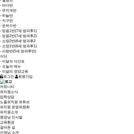
- 별님반
- 바다반
- 무지개반
- 하늘반
- 지구반
- 은하수반
- 믿음1반(7세 방과후1)
- 믿음2반(7세 방과후2)
- 소망2반(6세 방과후2
- 소망1반(6세 방과후1)
- 사랑반(5세 방과후반)
식단
- 이달의 식단표
- 오늘의 메뉴
- 이달의 영양교육
로그인
회원가입
커뮤니티
유치원소식
입학상담
노들유치원 유튜브
유치원 운영위원회
유치원소개
원장님 인사말
교육환경
걸어온 길
선생님 소개