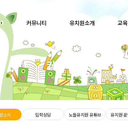
커뮤니티
유치원소개
교육
유치원소식
원장님 인사말
교육
입학상담
교육환경
특색
커뮤니티
노들유치원 유튜브
걸어온 길
월간교육
유치원 운영위원회
선생님 소개
부모
커뮤니티
유치원소식
오시는 길
가정
원소식
입학상담
노들유치원 유튜브
유치원 