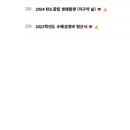
260
2024 탄소중립 생태환경 (지구의 날)
259
2023학년도 수혜성경비 정산서
258
2024년 소방시설 작동점검 보고서
257
2023학년도 식품비 사용 비율 ( 2023.03.01 ~ 2024.02.
256
2023학년도 유치원평가 결과서
255
2024 . 1월 학교안전사고 예보 ( 전동킥보드를 안전하게 타
254
호흡기 감영병 예방을 위한 5대 예방 수칙