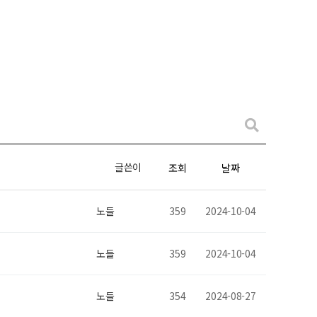
소망1반(6세 방과후1)
사랑반(5세 방과후반)
글쓴이
조회
날짜
노들
359
2024-10-04
노들
359
2024-10-04
노들
354
2024-08-27