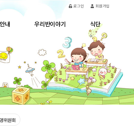
로그인
회원가입
안내
우리반이야기
식단
과정
햇님반
이달의 식단표
교육
별님반
오늘의 메뉴
 및 행사
바다반
이달의 영양교육
교육
무지개반
통신문
하늘반
지구반
은하수반
믿음1반(7세 방과후1)
운영위원회
믿음2반(7세 방과후2)
소망2반(6세 방과후2